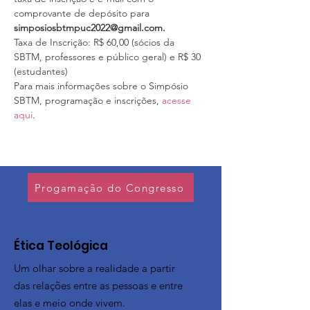
comprovante de depósito para 
simposiosbtmpuc2022@gmail.com. 
Taxa de Inscrição: R$ 60,00 (sócios da 
SBTM, professores e público geral) e R$ 30 
(estudantes)
Para mais informações sobre o Simpósio 
SBTM, programação e inscrições, 
acesse 
aqui
. 
Progamação do Congresso
​Ética Teológica
Um olhar sobre a realidade a partir
das relações entre as pessoas e entre
elas e meio onde vivem.