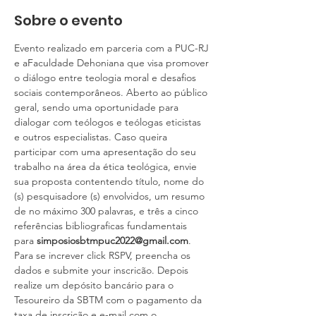
Sobre o evento
Evento realizado em parceria com a PUC-RJ 
e aFaculdade Dehoniana que visa promover 
o diálogo entre teologia moral e desafios 
sociais contemporâneos. Aberto ao público 
geral, sendo uma oportunidade para 
dialogar com teólogos e teólogas eticistas 
e outros especialistas. Caso queira 
participar com uma apresentação do seu 
trabalho na área da ética teológica, envie 
sua proposta contentendo título, nome do 
(s) pesquisadore (s) envolvidos, um resumo 
de no máximo 300 palavras, e três a cinco 
referências bibliograficas fundamentais 
para 
simposiosbtmpuc2022@gmail.com
.  
Para se increver click RSPV, preencha os 
dados e submite your inscricão. Depois 
realize um depósito bancário para o 
Tesoureiro da SBTM com o pagamento da 
taxa de inscrição e e-mail com o 