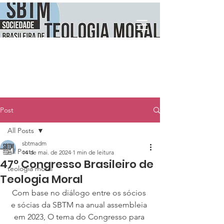
Post
All Posts
sbtmadm
All Posts
14 de mai. de 2024
1 min de leitura
47º Congresso Brasileiro de
teologia moral
Teologia Moral
Com base no diálogo entre os sócios 
e sócias da SBTM na anual assembleia 
em 2023, O tema do Congresso para 