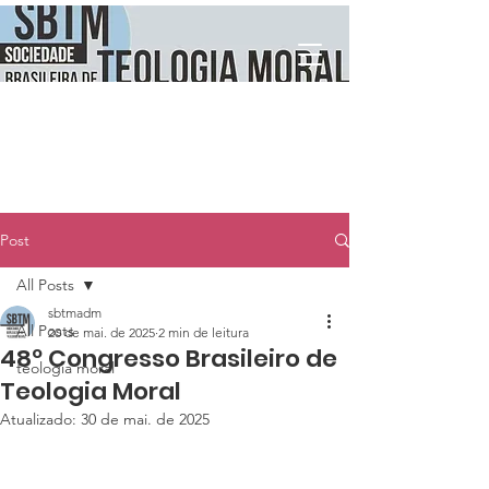
Post
All Posts
sbtmadm
All Posts
20 de mai. de 2025
2 min de leitura
48º Congresso Brasileiro de
teologia moral
Teologia Moral
Atualizado:
30 de mai. de 2025