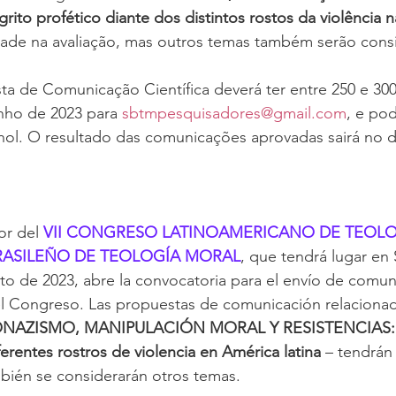
to profético diante dos distintos rostos da violência 
idade na avaliação, mas outros temas também serão cons
 de Comunicação Científica deverá ter entre 250 e 300 
nho de 2023 para 
sbtmpesquisadores@gmail.com
, e po
ol. O resultado das comunicações aprovadas sairá no di
r del 
VII CONGRESO LATINOAMERICANO DE TEOLO
RASILEÑO DE TEOLOGÍA MORAL
, que tendrá lugar en 
sto de 2023, abre la convocatoria para el envío de comun
el Congreso. Las propuestas de comunicación relacionad
NAZISMO, MANIPULACIÓN MORAL Y RESISTENCIAS: U
ferentes rostros de violencia en América latina 
– tendrán 
bién se considerarán otros temas. 