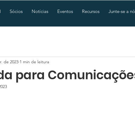
M
Sócios
Notícias
Eventos
Recursos
Junte-se a nó
r. de 2023
1 min de leitura
a para Comunicaçõe
2023