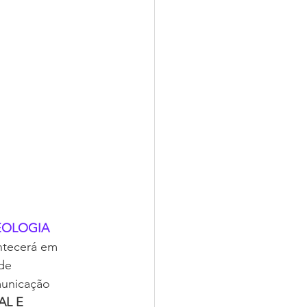
EOLOGIA 
ntecerá em 
de 
unicação 
L E 