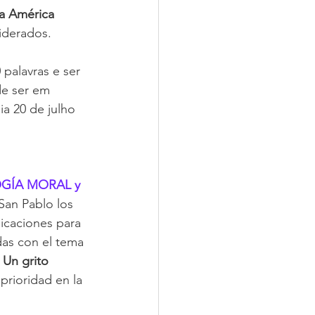
na América 
iderados.  
palavras e ser 
de ser em 
a 20 de julho 
GÍA MORAL y 
San Pablo los 
icaciones para 
as con el tema 
n grito 
prioridad en la 