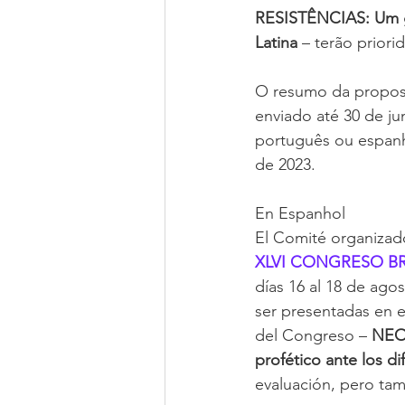
RESISTÊNCIAS: Um gri
Latina 
– terão prior
O resumo da proposta
enviado até 30 de ju
português ou espanh
de 2023. 
En Espanhol
El Comité organizado
XLVI CONGRESO B
días 16 al 18 de ago
ser presentadas en 
del Congreso – 
NEO
profético ante los di
evaluación, pero tam