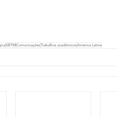
gica
SBTM
Comunicações
Trabalhos acadêmicos
América Latina