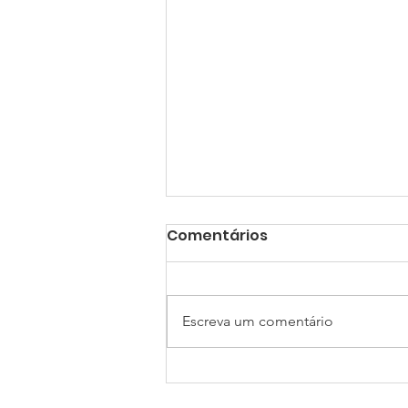
Comentários
Escreva um comentário
49º Congresso Brasileiro
de Teologia Moral