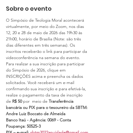
Sobre o evento
O Simpósio de Teologia Moral acontecerá 
virtualmente, por meio do Zoom, nos dias 
12, 20 e 28 de maio de 2026 das 19h30 às 
21h00, horário de Brasília (Note: são três 
dias diferentes em três semanas). Os 
inscritos receberão o link para participar da 
videoconferência na semana do evento. 
Para realizar a sua inscrição para participar 
do Simpósio de 2026, clique em 
INSCRIÇÕES acima e preencha os dados 
solicitados. Você receberá um e-mail 
confirmando sua inscrição e para efetivá-la, 
realize o pagamento da taxa de inscrição 
de 
R$ 50
 por  meio de 
Transferência 
bancária ou PIX para o tesoureiro da SBTM:
Andre Luiz Boccato de Almeida
Banco Itaú - Agência: 0069 - Conta 
Poupança: 50525-3
PIX – e-mail: 
sbtm2022anuidade@gmail.com