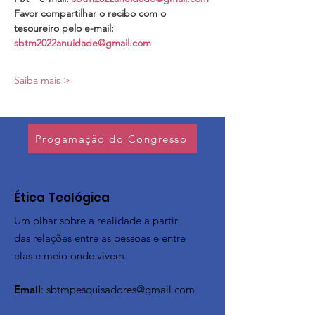
Favor compartilhar o recibo com o 
tesoureiro pelo e-mail: 
sbtm2022anuidade@gmail.com
Saiba mais >
Progamação do Congresso
​Ética Teológica
Um olhar sobre a realidade a partir
das relações entre as pessoas e entre
elas e meio onde vivem.
Email
:
sbtmpesquisadores@gmail.com