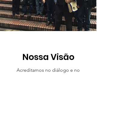
Nossa Visão
Acreditamos no diálogo e no
pluralismo; promovemos o encontro
entre os diferentes; assumimos um
compromisso com a justiça e a
verdade a partir de uma visão integral
da natureza, do sofrimento dos mais
pobres e marginalizados e na
promoção do bem comum;
Acreditamos no amor evangélico