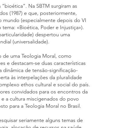
a “bioética”. Na SBTM surgiram as
dos (1987) e que, posteriormente,
 o mundo (especialmente depois do VI
tema: «Bioética, Poder e Injustiça»).
(particularidade) despertou uma
dial (universalidade).
ção de uma Teologia Moral, como
es e destacam-se duas características
sua dinâmica de tensão-significação-
erta às interpelações da pluralidade
mplexo ethos cultural e social do país.
ores convidados para os encontros da
 e a cultura miscigenados do povo
to para a Teologia Moral no Brasil.
esquisar seriamente alguns temas de
logia, alocação de recursos na saúde,