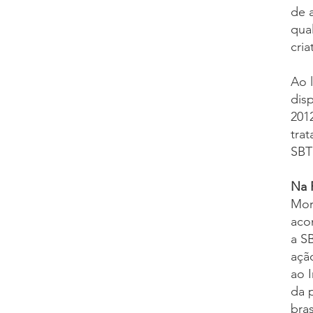
de 
qua
cria
Ao 
disp
2012
tra
SBT
Na 
Mor
aco
a S
ação
ao I
da 
bras