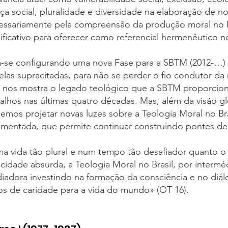
iça social, pluralidade e diversidade na elaboração de n
essariamente pela compreensão da produção moral no Br
nificativo para oferecer como referencial hermenêutico n
á-se configurando uma nova Fase para a SBTM (2012-…) 
las supracitadas, para não se perder o fio condutor da r
e nos mostra o legado teológico que a SBTM proporcio
balhos nas últimas quatro décadas. Mas, além da visão g
emos projetar novas luzes sobre a Teologia Moral no Bra
imentada, que permite continuar construindo pontes de
a vida tão plural e num tempo tão desafiador quanto 
ocidade absurda, a Teologia Moral no Brasil, por inter
iadora investindo na formação da consciência e no diá
tos de caridade para a vida do mundo» (OT 16).