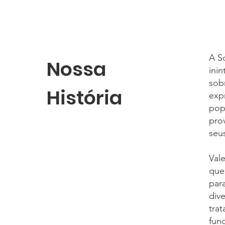
A S
Nossa
ini
sob
História
exp
pop
pro
seu
Val
que
par
div
tra
fun