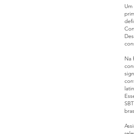
Um 
pri
def
Con
Dess
cons
Na 
con
sign
con
lat
Ess
SBT
bra
Ass
rele