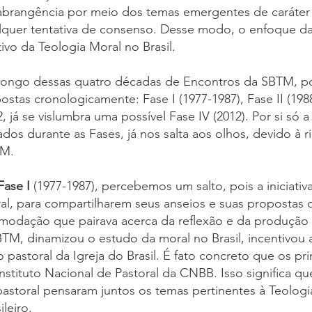
abrangência por meio dos temas emergentes de caráter un
lquer tentativa de consenso. Desse modo, o enfoque d
tivo da Teologia Moral no Brasil.
longo dessas quatro décadas de Encontros da SBTM, pod
ostas cronologicamente: Fase I (1977-1987), Fase II (1988-
, já se vislumbra uma possível Fase IV (2012). Por si só
tados durante as Fases, já nos salta aos olhos, devido à
M.
Fase I
(1977-1987), percebemos um salto, pois a iniciativ
al, para compartilharem seus anseios e suas propostas 
modação que pairava acerca da reflexão e da produção d
BTM, dinamizou o estudo da moral no Brasil, incentivou
 pastoral da Igreja do Brasil. É fato concreto que os pr
nstituto Nacional de Pastoral da CNBB. Isso significa q
pastoral pensaram juntos os temas pertinentes à Teolog
ileiro.