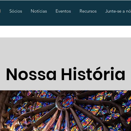
M
Sócios
Notícias
Eventos
Recursos
Junte-se a nó
Nossa História