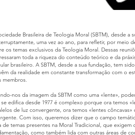
ociedade Brasileira de Teologia Moral (SBTM), desde a 
nterruptamente, uma vez ao ano, para refletir, por meio 
re os temas exclusivos da Teologia Moral. Dessas reuniõ
ressaram toda a riqueza do conteúdo teórico e da práx
ular brasileiro. A SBTM, desde a sua fundação, tem sido
vêm da realidade em constante transformação com o est
s membros.
endo-nos da imagem da SBTM como uma «lente», podemo
 se edifica desde 1977 é complexo porque ora temos «l
alelos de luz convergente, ora temos «lentes côncavas» q
ergente. Com isso, queremos dizer que o campo temáti
ta de temas presentes na Moral Tradicional, que exigem
damentação, como também lida com outras áreas de co