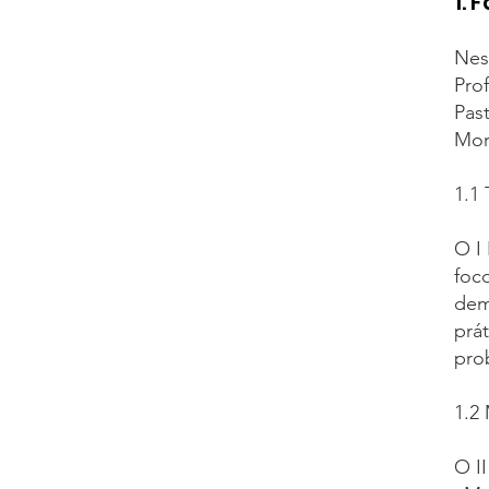
1. 
Nes
Pro
Pas
Mor
1.1
O I
foc
dem
prát
pro
1.2
O I