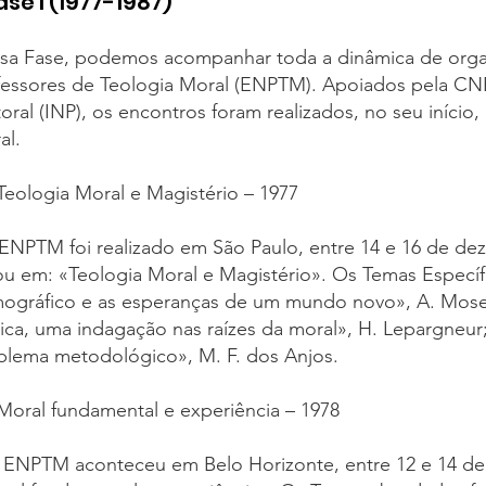
Fase I (1977-1987)
sa Fase, podemos acompanhar toda a dinâmica de orga
fessores de Teologia Moral (ENPTM). Apoiados pela CNB
toral (INP), os encontros foram realizados, no seu iníci
al.
 Teologia Moral e Magistério – 1977
 ENPTM foi realizado em São Paulo, entre 14 e 16 de de
ou em: «Teologia Moral e Magistério». Os Temas Especí
ográfico e as esperanças de um mundo novo», A. Mose
ica, uma indagação nas raízes da moral», H. Lepargneur; 
blema metodológico», M. F. dos Anjos.​
 Moral fundamental e experiência – 1978
I ENPTM aconteceu em Belo Horizonte, entre 12 e 14 