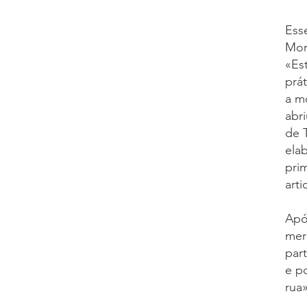
Ess
Mor
«Es
prá
a m
abr
de 
ela
pri
arti
Apó
mer
par
e po
rua»