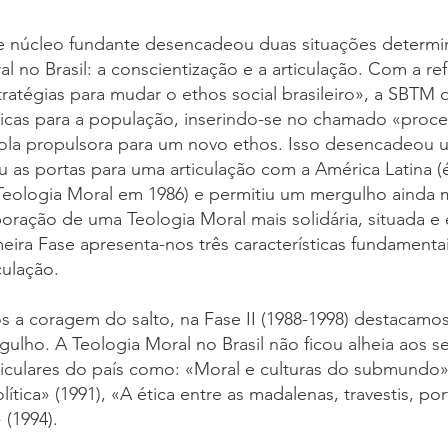
e núcleo fundante desencadeou duas situações determina
al no Brasil: a conscientização e a articulação. Com a 
tratégias para mudar o ethos social brasileiro», a SBTM 
ticas para a população, inserindo-se no chamado «proce
ola propulsora para um novo ethos. Isso desencadeou u
iu as portas para uma articulação com a América Latina 
Teologia Moral em 1986) e permitiu um mergulho ainda ma
boração de uma Teologia Moral mais solidária, situada e 
meira Fase apresenta-nos três características fundament
culação.
s a coragem do salto, na Fase II (1988-1998) destacam
gulho. A Teologia Moral no Brasil não ficou alheia aos 
ticulares do país como: «Moral e culturas do submundo» 
lítica» (1991), «A ética entre as madalenas, travestis, 
 (1994).