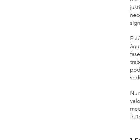
just
nec
sig
Est
àque
fas
tra
pod
sed
Num
vel
med
fru