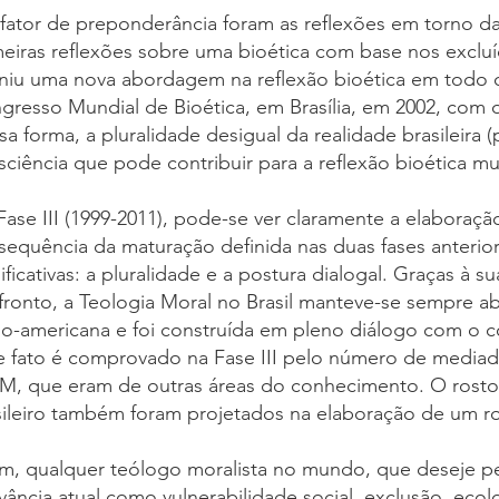
fator de preponderância foram as reflexões em torno d
meiras reflexões sobre uma bioética com base nos excluí
iniu uma nova abordagem na reflexão bioética em todo
gresso Mundial de Bioética, em Brasília, em 2002, com o 
a forma, a pluralidade desigual da realidade brasileira 
ciência que pode contribuir para a reflexão bioética mun
Fase III (1999-2011), pode-se ver claramente a elabora
sequência da maturação definida nas duas fases anterior
ificativas: a pluralidade e a postura dialogal. Graças à 
fronto, a Teologia Moral no Brasil manteve-se sempre ab
ino-americana e foi construída em pleno diálogo com o co
e fato é comprovado na Fase III pelo número de mediad
M, que eram de outras áreas do conhecimento. O rosto
sileiro também foram projetados na elaboração de um ros
im, qualquer teólogo moralista no mundo, que deseje p
vância atual como vulnerabilidade social, exclusão, eco