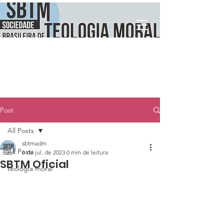
Post
All Posts
sbtmadm
All Posts
6 de jul. de 2023
0 min de leitura
SBTM Oficial
teologia moral