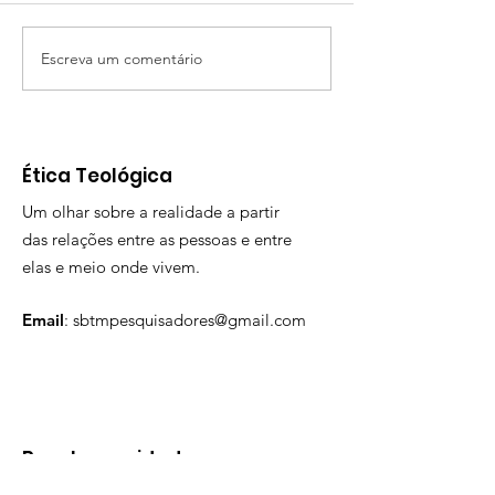
SBTM: Teologia
Escreva um comentário
48º Congresso
Brasileiro de Teologia
Moral
​Ética Teológica
Um olhar sobre a realidade a partir
das relações entre as pessoas e entre
elas e meio onde vivem.
Email
:
sbtmpesquisadores@gmail.com
Receba novidades
mensalmente