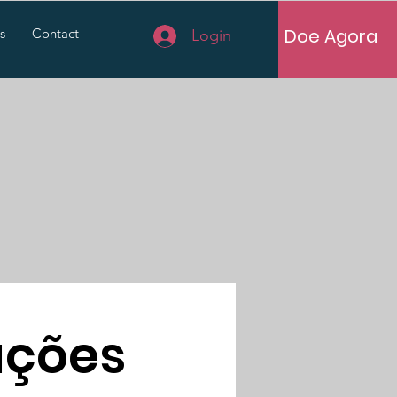
Doe Agora
s
Contact
Login
ações