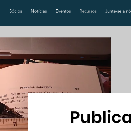
M
Sócios
Notícias
Eventos
Recursos
Junte-se a nó
Public