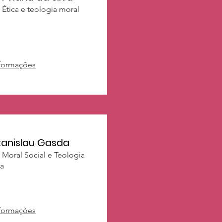
 Ética e teologia moral
nformações
stanislau Gasda
 Moral Social e Teologia
ca
nformações