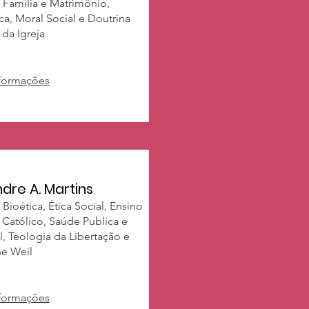
 Família e Matrimônio,
ca, Moral Social e Doutrina
 da Igreja
nformações
dre A. Martins
: Bioética, Ética Social, Ensino
 Católico, Saúde Publica e
, Teologia da Libertação e
e Weil
nformações