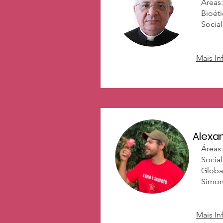
Áreas:
Bioéti
Social
Mais I
Alexan
​Áreas
Social
Global
Simon
Mais I