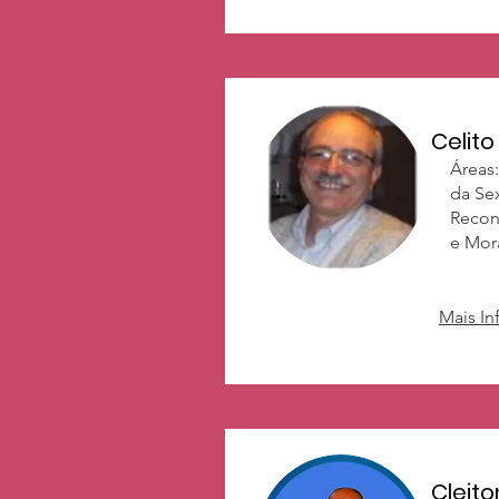
Celit
Áreas:
da Se
Recon
e Mora
Mais I
Cleito