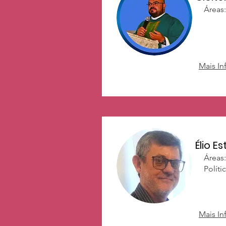
Áreas:
Mais I
Élio E
Áreas:
Políti
Mais I