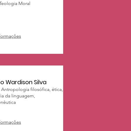
 Teologia Moral
nformações
o Wardison Silva
 Antropologia filosófica, ética,
fia da linguagem,
nêutica
nformações