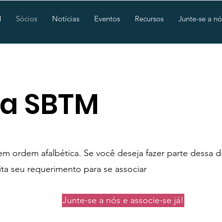
M
Sócios
Notícias
Eventos
Recursos
Junte-se a nó
da SBTM
 ordem afalbética. Se você deseja fazer parte dessa d
ta seu requerimento para se associar
Junte-se a nós e associe-se já!