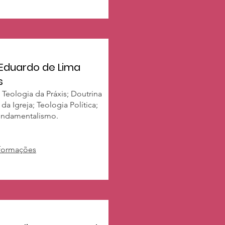
 Eduardo de Lima
s
 Teologia da Práxis; Doutrina
 da Igreja; Teologia Política;
ndamentalismo.
nformações