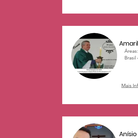
Amari
Áreas:
Brasil
Mais I
Anísio