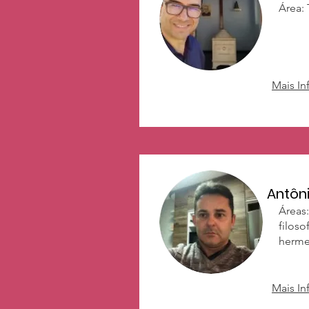
​Área:
Mais I
Antôni
Áreas:
filoso
herme
Mais I