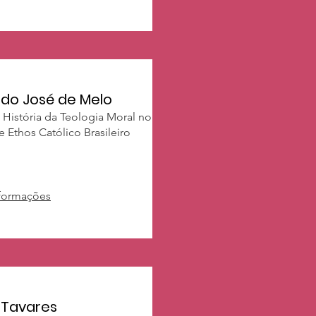
ldo José de Melo
 História da Teologia Moral no
 e Ethos Católico Brasileiro
nformações
 Tavares