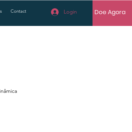
Doe Agora
s
Contact
Login
inâmica