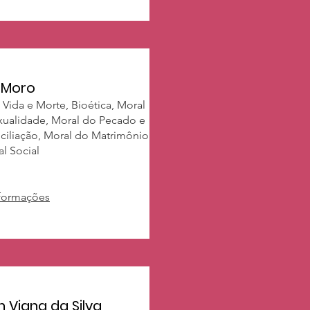
o Moro
 Vida e Morte, Bioética, Moral
xualidade, Moral do Pecado e
ciliação, Moral do Matrimônio
l Social
nformações
n Viana da Silva